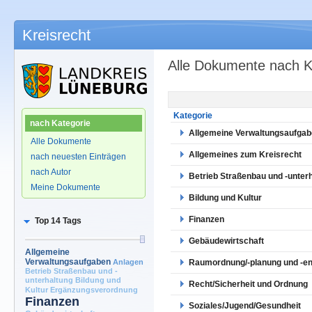
Kreisrecht
Alle Dokumente nach K
.
Kategorie
nach Kategorie
Allgemeine Verwaltungsaufga
Alle Dokumente
Allgemeines zum Kreisrecht
nach neuesten Einträgen
nach Autor
Betrieb Straßenbau und -unter
Meine Dokumente
Bildung und Kultur
Finanzen
Top 14 Tags
Gebäudewirtschaft
Allgemeine
Verwaltungsaufgaben
Anlagen
Raumordnung/-planung und -en
Betrieb Straßenbau und -
unterhaltung
Bildung und
Recht/Sicherheit und Ordnung
Kultur
Ergänzungsverordnung
Finanzen
Soziales/Jugend/Gesundheit