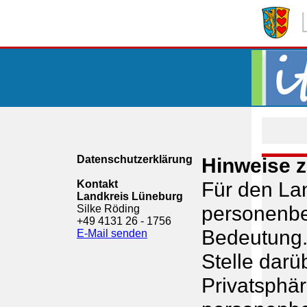
Datenschutzerklärung
Hinweise 
Für den Lan
Kontakt
Landkreis Lüneburg
personenbe
Silke Röding
+49 4131 26 - 1756
Bedeutung.
E-Mail senden
Stelle darü
Privatsphär