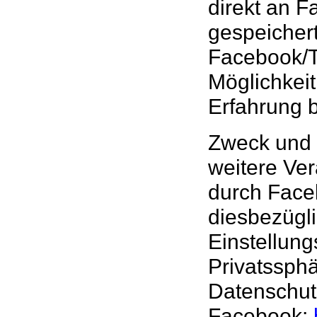
direkt an F
gespeichert
Facebook/Tw
Möglichkeit
Erfahrung b
Zweck und 
weitere Ve
durch Faceb
diesbezügl
Einstellung
Privatssph
Datenschut
Facebook: