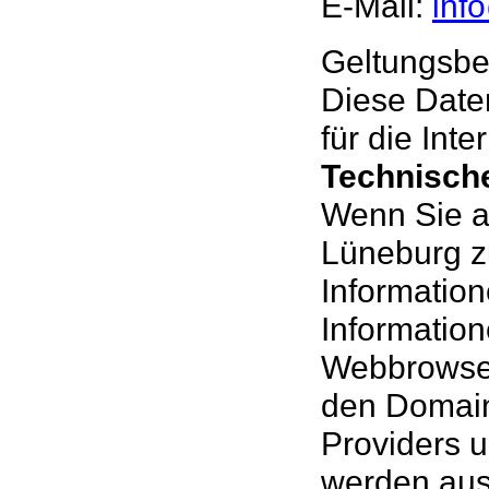
E-Mail:
inf
Geltungsbe
Diese Date
für die Int
Technische
Wenn Sie au
Lüneburg z
Information
Information
Webbrowser
den Domain
Providers u
werden aus