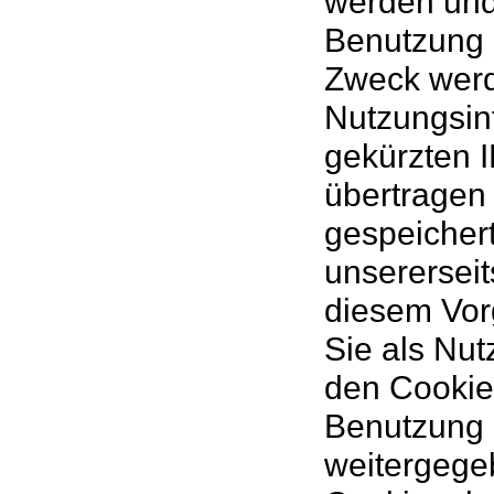
werden und 
Benutzung 
Zweck werd
Nutzungsinf
gekürzten 
übertragen
gespeicher
unsererseit
diesem Vorg
Sie als Nut
den Cookie
Benutzung d
weitergege