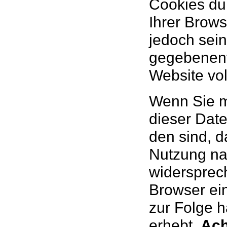
Cookies du
Ihrer Brows
jedoch sein
gegebenenfa
Website vol
Wenn Sie mi
die­ser Dat
den sind, d
Nut­zung na
wider­spre­
Browser ei
zur Folge ha
erhebt.
Ach