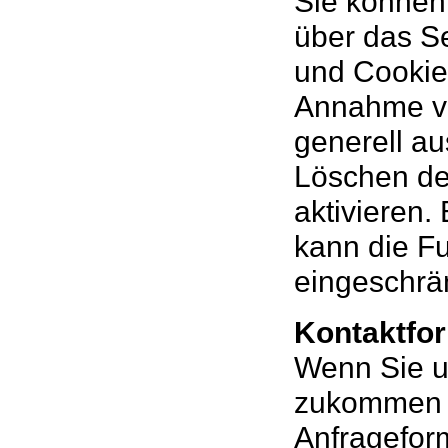
Sie können 
über das S
und Cookies
Annahme vo
generell a
Löschen de
aktivieren.
kann die Fu
eingeschrän
Kontaktfo
Wenn Sie u
zukommen l
Anfrageform