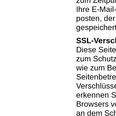
zum Zeitpu
Ihre E-Mai
posten, de
gespeichert
SSL-Versc
Diese Seite
zum Schutz 
wie zum Bei
Seitenbetr
Verschlüss
erkennen Si
Browsers von
an dem Sch