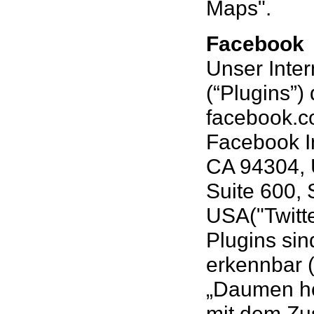
Maps".
Facebook
Unser Inter
(“Plugins”)
facebook.c
Facebook In
CA 94304, U
Suite 600,
USA("Twitte
Plugins si
erkennbar (
„Daumen hoc
mit dem Zus